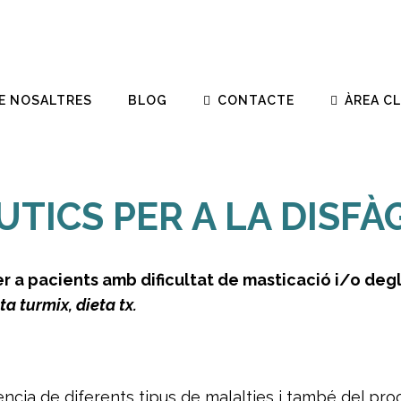
E NOSALTRES
BLOG
CONTACTE
ÀREA C
INICI
>
EL NOSTRE 
ICS PER A LA DISFÀG
 a pacients amb dificultat de masticació i/o deg
a turmix, dieta tx.
cia de diferents tipus de malalties i també del proc