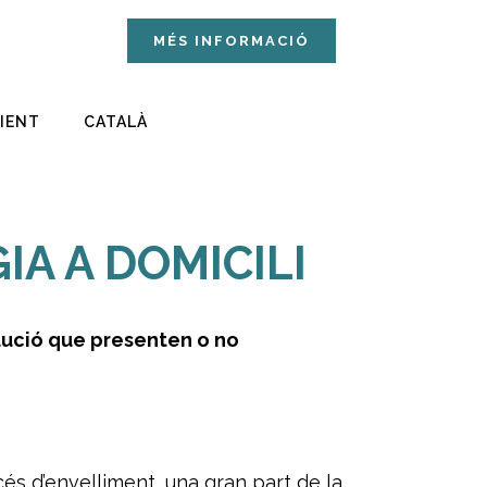
MÉS INFORMACIÓ
LIENT
CATALÀ
SERVEI
> MENÚS TERAPÈUTICS PER PATOLOGIES: DISFÀGIA
IA A DOMICILI
lució que presenten o no
és d’envelliment, una gran part de la