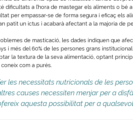
té dificultats a l’hora de mastegar els aliments o bé a
icultat per empassar-se de forma segura i eficaç els a
n patit un ictus i acabarà afectant a la majoria de 
problemes de masticació, les dades indiquen que afe
anys i més del 60% de les persones grans institucion
tar la textura de la seva alimentació, optant princip
coneix com a purés.
fer les necessitats nutricionals de les per
ltres causes necessiten menjar per a disf
ereix aquesta possibilitat per a qualsevo