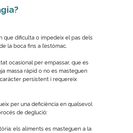
àgia?
n que dificulta o impedeix el pas dels
de la boca fins a l’estómac.
ultat ocasional per empassar, que es
nja massa ràpid o no es masteguen
caràcter persistent i requereix
eix per una deficiència en qualsevol
procés de deglució:
òria: els aliments es masteguen a la