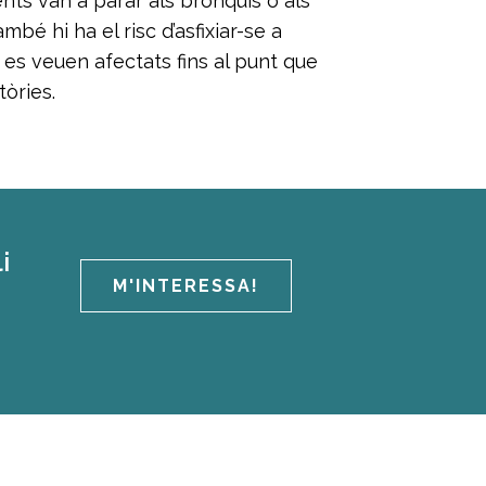
ments van a parar als bronquis o als
mbé hi ha el risc d’asfixiar-se a
es veuen afectats fins al punt que
tòries.
i
M'INTERESSA!