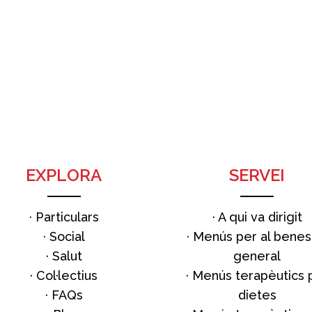
EXPLORA
SERVEI
·
Particulars
·
A qui va dirigit
·
Social
·
Menús per al benes
·
Salut
general
·
Col·lectius
·
Menús terapèutics 
·
FAQs
dietes