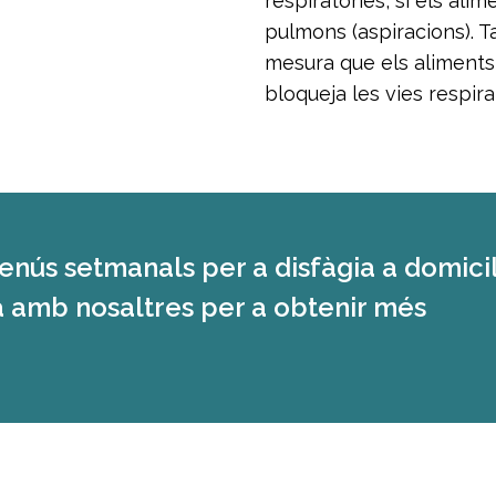
respiratòries, si els ali
pulmons (aspiracions). Ta
mesura que els aliments 
bloqueja les vies respira
menús setmanals per a disfàgia a domicil
 amb nosaltres per a obtenir més