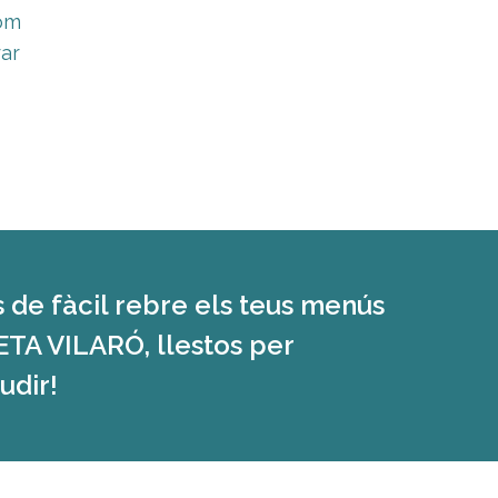
om
rar
 de fàcil rebre els teus menús
TA VILARÓ, llestos per
udir!