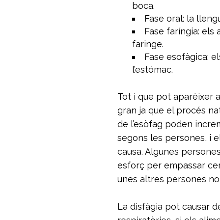
boca.
Fase oral: la llen
Fase faríngia: els
faringe.
Fase esofàgica: el
l’estómac.
Tot i que pot aparèixer
gran ja que el procés na
de l’esòfag poden increm
segons les persones, i 
causa. Algunes persone
esforç per empassar ce
unes altres persones no
La disfàgia pot causar de