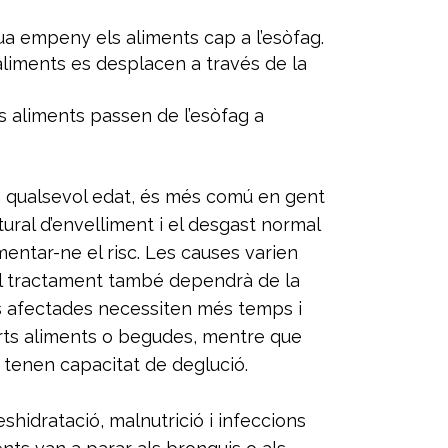
gua empeny els aliments cap a l’esòfag.
 aliments es desplacen a través de la
s aliments passen de l’esòfag a
 a qualsevol edat, és més comú en gent
tural d’envelliment i el desgast normal
entar-ne el risc. Les causes varien
el tractament també dependrà de la
s afectades necessiten més temps i
rts aliments o begudes, mentre que
 tenen capacitat de deglució.
shidratació, malnutrició i infeccions