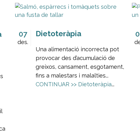
Dietoteràpia
07
0
a
des.
de
Una alimentació incorrecta pot
provocar des d’acumulació de
greixos, cansament, esgotament,
fins a malestars i malalties...
es
CONTINUAR >>
Dietoteràpia
...
l
ica