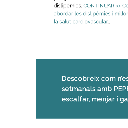
dislipèmies.
CONTINUAR >>
C
abordar les dislipèmies i millo
la salut cardiovascular
...
Descobreix com n’és
setmanals amb PEPE
escalfar, menjar i ga