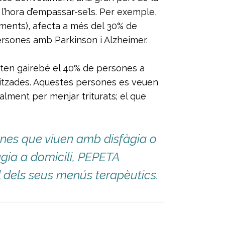
 l’hora d’empassar-se’ls. Per exemple,
liments), afecta a més del 30% de
persones amb Parkinson i Alzheimer.
cten gairebé el 40% de persones a
alitzades. Aquestes persones es veuen
alment per menjar triturats; el que
sones que viuen amb disfàgia o
àgia a domicili, PEPETA
l dels seus menús terapèutics.