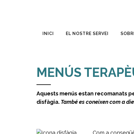
INICI
EL NOSTRE SERVEI
SOBR
MENÚS TERAPÈUT
Aquests menús estan recomanats per
disfàgia.
També es coneixen com a diet
Com a conseqüèn