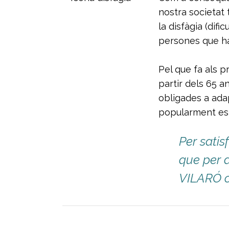
nostra societat 
la disfàgia (dif
persones que ha
Pel que fa als 
partir dels 65 
obligades a adap
popularment es 
Per satis
que per a
VILARÓ of