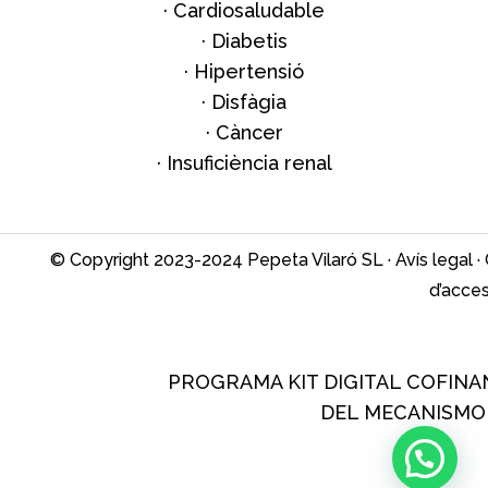
·
Cardiosaludable
·
Diabetis
·
Hipertensió
·
Disfàgia
·
Càncer
·
Insuficiència renal
© Copyright 2023-2024 Pepeta Vilaró SL ·
Avís legal
·
d’access
PROGRAMA KIT DIGITAL COFINA
DEL MECANISMO 