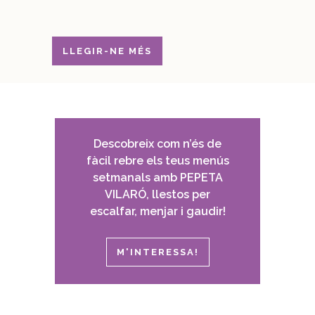
LLEGIR-NE MÉS
Descobreix com n’és de
fàcil rebre els teus menús
setmanals amb PEPETA
VILARÓ, llestos per
escalfar, menjar i gaudir!
M'INTERESSA!