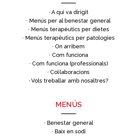
·
A qui va dirigit
·
Menús per al benestar general
·
Menús terapèutics per dietes
·
Menús terapèutics per patologies
·
On arribem
·
Com funciona
·
Com funciona (professionals)
·
Col·laboracions
·
Vols treballar amb nosaltres?
MENÚS
·
Benestar general
·
Baix en sodi