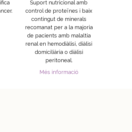
ífica
Suport nutricional amb
àncer.
control de proteïnes i baix
contingut de minerals
recomanat per a la majoria
de pacients amb malaltia
renal en hemodiàlisi, diàlisi
domiciliària o diàlisi
peritoneal.
Més informació