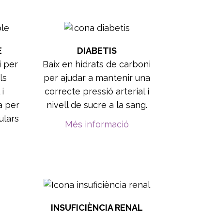
E
DIABETIS
i per
Baix en hidrats de carboni
ls
per ajudar a mantenir una
i
correcte pressió arterial i
a per
nivell de sucre a la sang.
ulars
Més informació
INSUFICIÈNCIA RENAL