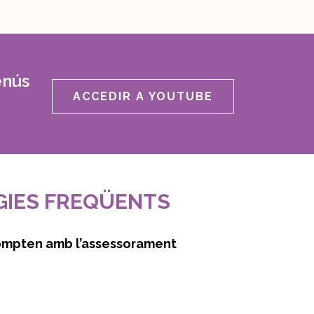
enús
ACCEDIR A YOUTUBE
GIES FREQÜENTS
 compten amb l’assessorament