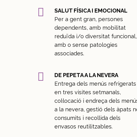
SALUT FÍSICA I EMOCIONAL
Per a gent gran, persones
dependents, amb mobilitat
reduïda i/o diversitat funcional,
amb o sense patologies
associades.
DE PEPETA A LA NEVERA
Entrega dels menús refrigerats
en tres visites setmanals,
col·locació i endreça dels menú
a la nevera, gestió dels àpats n
consumits i recollida dels
envasos reutilitzables.