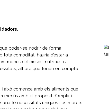
uidadors.
ue poder-se nodrir de forma
 tota comoditat, hauria d’estar a
im menús deliciosos, nutritius i a
ecessitats, alhora que tenen en compte
t, i això comença amb els aliments que
menús amb el propòsit d’omplir i
sona té necessitats úniques i es mereix