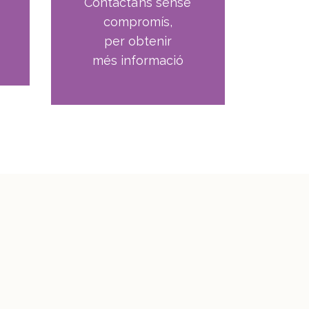
Contacta’ns sense
compromís,
per obtenir
més informació