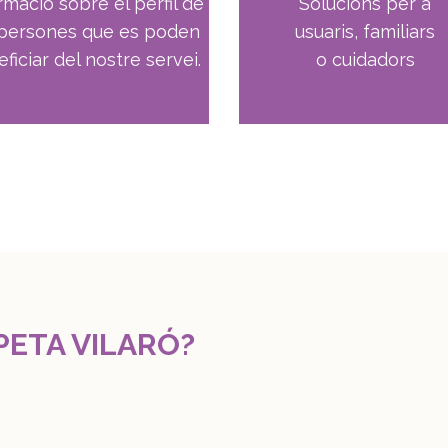
rmació sobre el perfil de
Solucions per a
 persones que es poden
usuaris, familiars
ficiar del nostre servei.
o cuidadors
PETA VILARÓ?