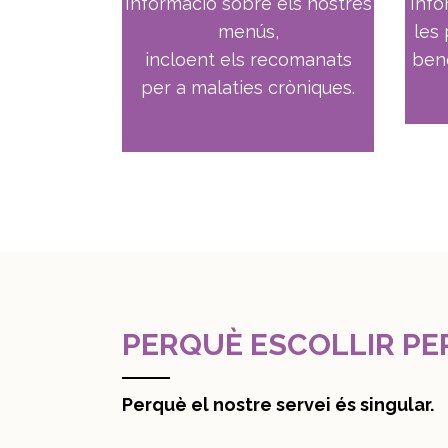
Informació sobre els nostres
Info
menús,
les
incloent els recomanats
bene
per a malaties cròniques.
PERQUÈ ESCOLLIR PE
Perquè el nostre servei és singular.