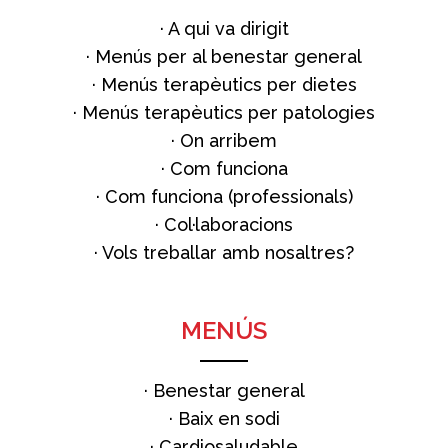
·
A qui va dirigit
·
Menús per al benestar general
·
Menús terapèutics per dietes
·
Menús terapèutics per patologies
·
On arribem
·
Com funciona
·
Com funciona (professionals)
·
Col·laboracions
·
Vols treballar amb nosaltres?
MENÚS
·
Benestar general
·
Baix en sodi
·
Cardiosaludable