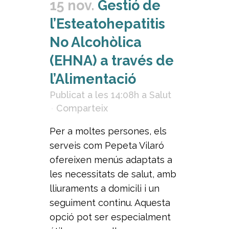
15 nov.
Gestió de
l’Esteatohepatitis
No Alcohòlica
(EHNA) a través de
l’Alimentació
Publicat a les 14:08h
a
Salut
Comparteix
Per a moltes persones, els
serveis com Pepeta Vilaró
ofereixen menús adaptats a
les necessitats de salut, amb
lliuraments a domicili i un
seguiment continu. Aquesta
opció pot ser especialment