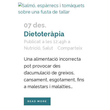
07 des.
Dietoteràpia
Publicat a les 12:49h
a
Nutrició
,
Salut
Comparteix
Una alimentació incorrecta
pot provocar des
d’acumulació de greixos,
cansament, esgotament, fins
a malestars i malalties...
READ MORE