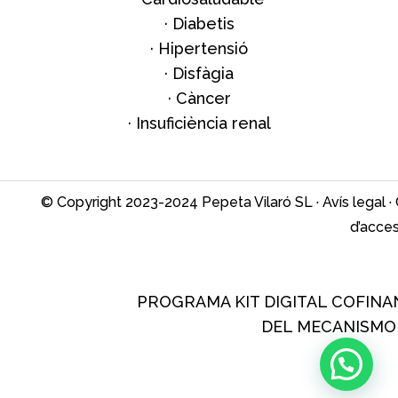
·
Diabetis
·
Hipertensió
·
Disfàgia
·
Càncer
·
Insuficiència renal
© Copyright 2023-2024 Pepeta Vilaró SL ·
Avís legal
·
d’access
PROGRAMA KIT DIGITAL COFINA
DEL MECANISMO 