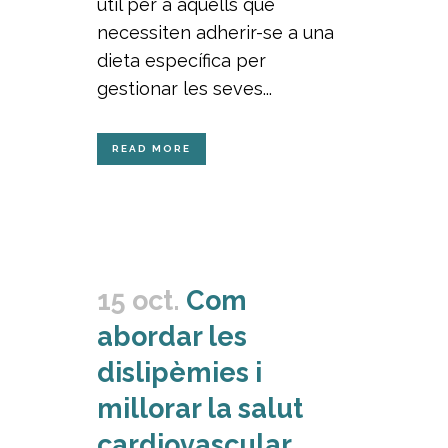
útil per a aquells que
necessiten adherir-se a una
dieta específica per
gestionar les seves...
READ MORE
15 oct.
Com
abordar les
dislipèmies i
millorar la salut
cardiovascular