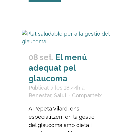
08 set.
El menú
adequat pel
glaucoma
Publicat a les 18:44h
a
Benestar
,
Salut
Comparteix
A Pepeta Vilaró, ens
especialitzem en la gestió
del glaucoma amb dieta i