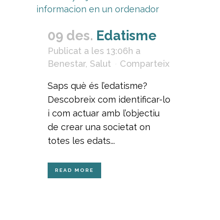
09 des.
Edatisme
Publicat a les 13:06h
a
Benestar
,
Salut
Comparteix
Saps què és l’edatisme?
Descobreix com identificar-lo
i com actuar amb l’objectiu
de crear una societat on
totes les edats...
READ MORE