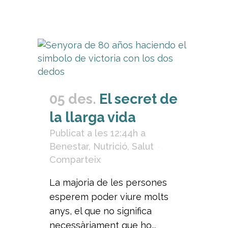
05 des.
El secret de
la llarga vida
Publicat a les 12:44h
a
Benestar
,
Nutrició
,
Salut
Comparteix
La majoria de les persones
esperem poder viure molts
anys, el que no significa
necessàriament que ho...