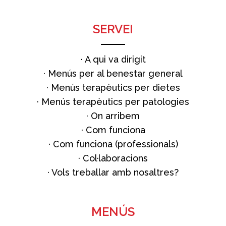
SERVEI
·
A qui va dirigit
·
Menús per al benestar general
·
Menús terapèutics per dietes
·
Menús terapèutics per patologies
·
On arribem
·
Com funciona
·
Com funciona (professionals)
·
Col·laboracions
·
Vols treballar amb nosaltres?
MENÚS