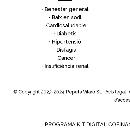
·
Benestar general
·
Baix en sodi
·
Cardiosaludable
·
Diabetis
·
Hipertensió
·
Disfàgia
·
Càncer
·
Insuficiència renal
© Copyright 2023-2024 Pepeta Vilaró SL ·
Avís legal
·
d’access
PROGRAMA KIT DIGITAL COFINA