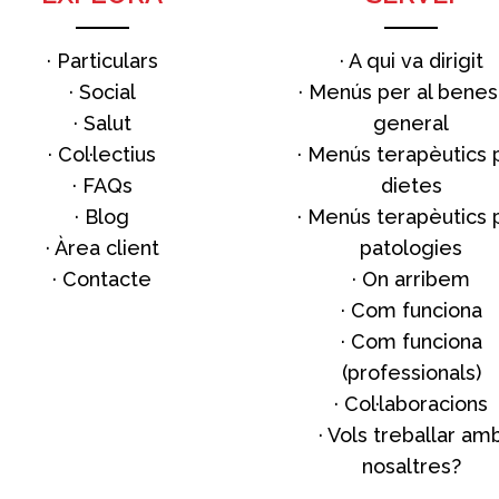
·
Particulars
·
A qui va dirigit
·
Social
·
Menús per al benes
·
Salut
general
·
Col·lectius
·
Menús terapèutics 
·
FAQs
dietes
·
Blog
·
Menús terapèutics 
· Àrea client
patologies
·
Contacte
·
On arribem
·
Com funciona
·
Com funciona
(professionals)
·
Col·laboracions
·
Vols treballar am
nosaltres?