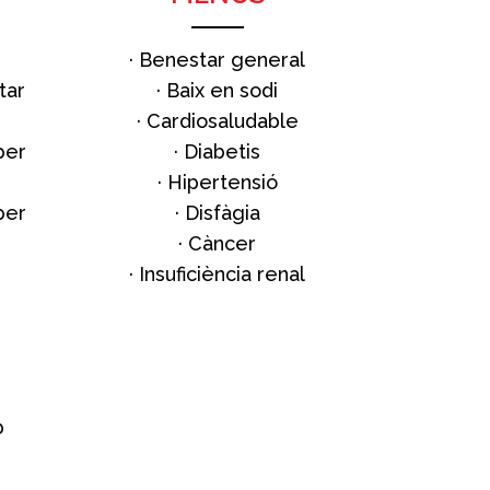
·
Benestar general
tar
·
Baix en sodi
·
Cardiosaludable
per
·
Diabetis
·
Hipertensió
per
·
Disfàgia
·
Càncer
·
Insuficiència renal
b