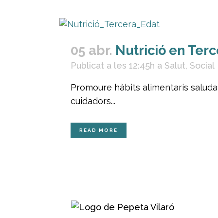
05 abr.
Nutrició en Terc
Publicat a les 12:45h
a
Salut
,
Social
Promoure hàbits alimentaris saludabl
cuidadors...
READ MORE