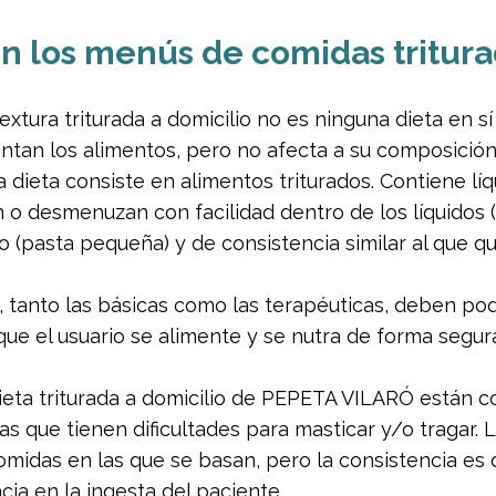
 los menús de comidas tritura
xtura triturada a domicilio no es ninguna dieta en sí
tan los alimentos, pero no afecta a su composición n
a dieta consiste en alimentos triturados. Contiene líq
 o desmenuzan con facilidad dentro de los líquidos (
(pasta pequeña) y de consistencia similar al que q
s, tanto las básicas como las terapéuticas, deben po
ue el usuario se alimente y se nutra de forma segura
eta triturada a domicilio de PEPETA VILARÓ están 
as que tienen dificultades para masticar y/o tragar.
omidas en las que se basan, pero la consistencia es di
acia en la ingesta del paciente.