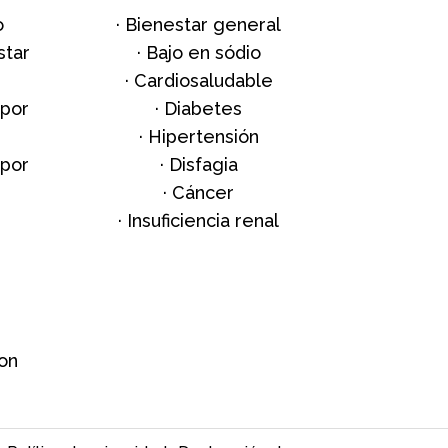
o
·
Bienestar general
star
·
Bajo en sódio
·
Cardiosaludable
 por
·
Diabetes
·
Hipertensión
 por
·
Disfagia
·
Cáncer
·
Insuficiencia renal
on