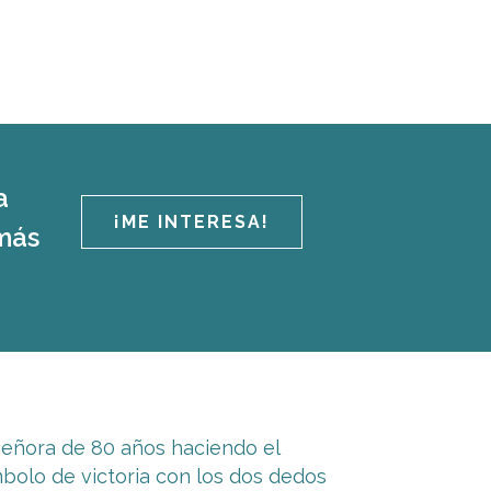
a
¡ME INTERESA!
más