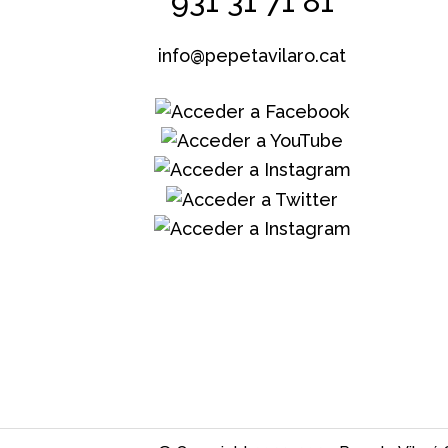
931 31 71 81
info@pepetavilaro.cat