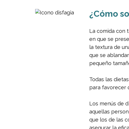
¿Cómo son
La comida con te
en que se presen
la textura de un
que se ablandan
pequeño tamaño 
Todas las dieta
para favorecer q
Los menús de di
aquellas person
que los de las c
asegurar la efic