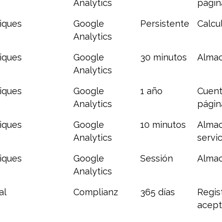
Analytics
págin
tiques
Google
Persistente
Calcu
Analytics
tiques
Google
30 minutos
Almac
Analytics
tiques
Google
1 año
Cuent
Analytics
págin
tiques
Google
10 minutos
Almac
Analytics
servic
tiques
Google
Sessión
Almac
Analytics
al
Complianz
365 días
Regist
acep